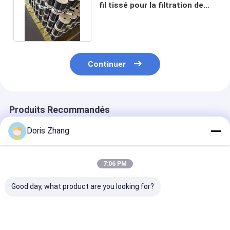
fil tissé pour la filtration de
démister sur les bobines
Continuer
Produits Recommandés
Doris Zhang
7:06 PM
Good day, what product are you looking for?
AWS A5.16 ERTi-1
Fil plat ASTM F2063
Prix du fil de 
ERTi-7 2.0mm
de Nitinol
au titane
2.4mm 3.2mm
fournisseurs