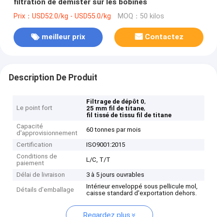
filtration de démister sur les bobines
Prix：USD52.0/kg - USD55.0/kg
MOQ：50 kilos
meilleur prix
Contactez
Description De Produit
,
Filtrage de dépôt 0
Le point fort
,
25 mm fil de titane
fil tissé de tissu fil de titane
Capacité
60 tonnes par mois
d'approvisionnement
Certification
ISO9001:2015
Conditions de
L/C, T/T
paiement
Délai de livraison
3 à 5 jours ouvrables
Intérieur enveloppé sous pellicule mol,
Détails d'emballage
caisse standard d'exportation dehors.
Regardez plus