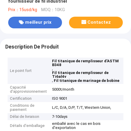
fournisseur de fil industriel
Prix：15usd/kg
MOQ：10KG
meilleur prix
Contactez
Description De Produit
Fil titanique de remplisseur d'ASTM
B348
,
Le point fort
Fil titanique de remplisseur de
Ti6al4v
,
Fil titanique de marinage de bobine
Capacité
5000t/month
d'approvisionnement
Certification
ISO 9001
Conditions de
L/C, D/A, D/P, T/T, Western Union,
paiement
Délai de livraison
7-10days
emballé avec le cas en bois
Détails d'emballage
d'exportation