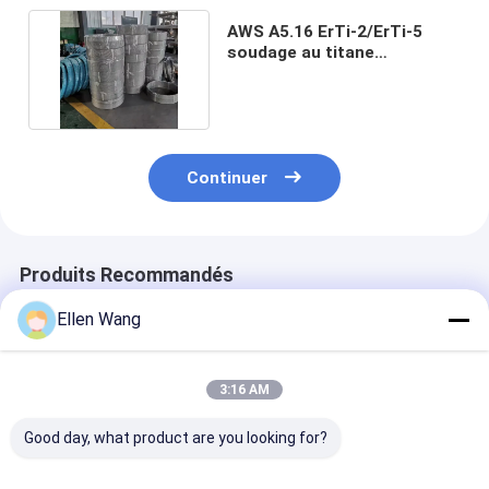
AWS A5.16 ErTi-2/ErTi-5
soudage au titane
fournisseur de fil industriel
Continuer
Produits Recommandés
Ellen Wang
3:16 AM
Good day, what product are you looking for?
AWS A5.16 ERTi-1
Fil plat ASTM F2063
Prix du fil de 