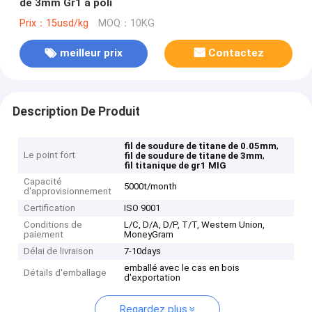
de 3mm Gr1 a poli
Prix：15usd/kg
MOQ：10KG
meilleur prix
Contactez
Description De Produit
,
fil de soudure de titane de 0.05mm
Le point fort
,
fil de soudure de titane de 3mm
fil titanique de gr1 MIG
Capacité
5000t/month
d'approvisionnement
Certification
ISO 9001
Conditions de
L/C, D/A, D/P, T/T, Western Union,
paiement
MoneyGram
Délai de livraison
7-10days
emballé avec le cas en bois
Détails d'emballage
d'exportation
Regardez plus