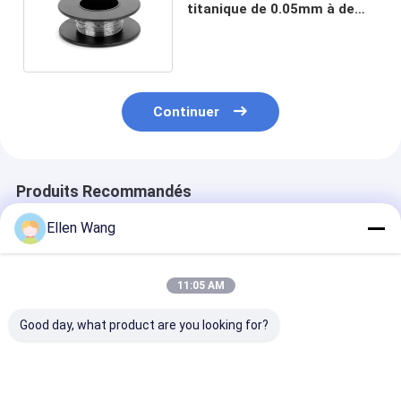
titanique de 0.05mm à de
3mm Gr1 a poli
Continuer
Produits Recommandés
Ellen Wang
11:05 AM
Good day, what product are you looking for?
AWS A5.16 ERTi-1
Fil plat ASTM F2063
Prix du fil de 
ERTi-7 2.0mm
de Nitinol
au titane
2.4mm 3.2mm
fournisseurs