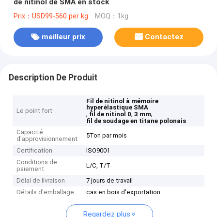
de nitinol de SMA en stock
Prix：USD99-560 per kg
MOQ：1kg
meilleur prix
Contactez
Description De Produit
Fil de nitinol à mémoire
hyperélastique SMA
Le point fort
,
,
,
fil de nitinol 0
3 mm
fil de soudage en titane polonais
Capacité
5Ton par mois
d'approvisionnement
Certification
ISO9001
Conditions de
L/C, T/T
paiement
Délai de livraison
7 jours de travail
Détails d'emballage
cas en bois d'exportation
Regardez plus