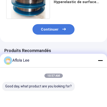
Hyperelastic de surface
de noir de nitinol de SMA
en stock
Continuer
Produits Recommandés
Aflola Lee
10:57 AM
Good day, what product are you looking for?
AWS A5.16 ERTi-1
Fil plat ASTM F2063
Prix du fil de 
ERTi-7 2.0mm
de Nitinol
au titane
2.4mm 3.2mm
fournisseurs