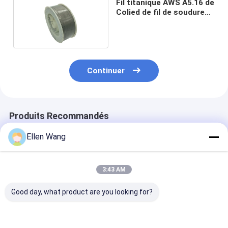
Fil titanique AWS A5.16 de
Colied de fil de soudure
ErTi-2
Continuer
Produits Recommandés
Ellen Wang
3:43 AM
Good day, what product are you looking for?
AWS A5.16 ERTi-1
Fil plat ASTM F2063
Prix du fil de 
ERTi-7 2.0mm
de Nitinol
au titane