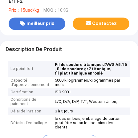
ErTi-2
Prix：15usd/kg
MOQ：10KG
meilleur prix
Contactez
Description De Produit
Fil de soudure titanique d'AWS A5.16
Le point fort
,
,
fil de soudure gr7 titanique
fil plat titanique enroulé
Capacité
5000 kilogrammes/kilogrammes par
d'approvisionnement
mois
Certification
ISO 9001
Conditions de
L/C, D/A, D/P, T/T, Western Union,
paiement
Délai de livraison
3 à 5 jours
le cas en bois, emballage de carton
Détails d'emballage
peut être selon les besoins des
clients.