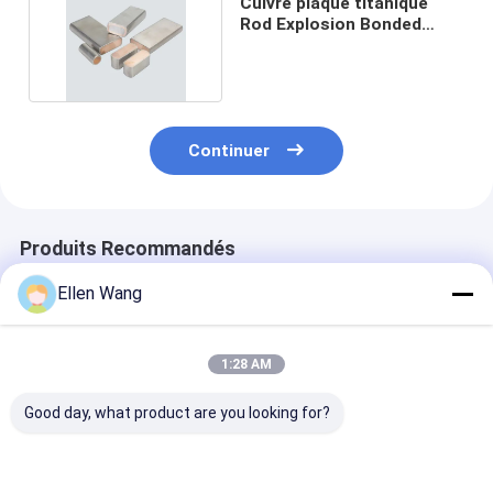
Cuivre plaqué titanique
Rod Explosion Bonded
Titanium Copper
Continuer
Produits Recommandés
Ellen Wang
1:28 AM
Good day, what product are you looking for?
Tige carrée de cuivre
Barre de cuivre
barre titanique
plaquée titanique
revêtue de titane
cuivre du