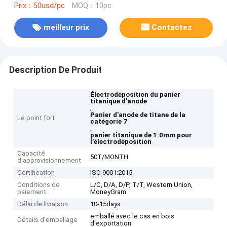
Prix：50usd/pc
MOQ：10pc
meilleur prix
Contactez
Description De Produit
Électrodéposition du panier
titanique d'anode
,
Panier d'anode de titane de la
Le point fort
catégorie 7
,
panier titanique de 1.0mm pour
l'électrodéposition
Capacité
50T/MONTH
d'approvisionnement
Certification
ISO 9001;2015
Conditions de
L/C, D/A, D/P, T/T, Western Union,
paiement
MoneyGram
Délai de livraison
10-15days
emballé avec le cas en bois
Détails d'emballage
d'exportation