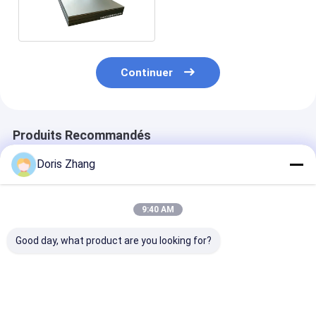
recuit
Continuer
Produits Recommandés
Doris Zhang
9:40 AM
Good day, what product are you looking for?
AMST B265
Feuille titanique de
Échangeurs de
échangeur de
plat titanique
chaleur en tôle
chaleur en feuille
d'échangeur de
titane Navires
d'alliage de titane de
chaleur pour
pression médi
grade 2 Ti 6al 4v Gr5
l'échangeur de
aérospatiaux