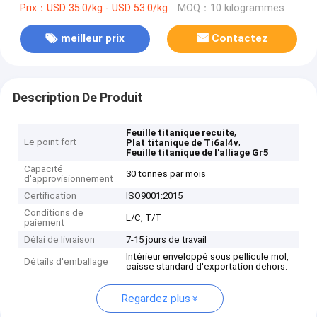
Prix：USD 35.0/kg - USD 53.0/kg
MOQ：10 kilogrammes
meilleur prix
Contactez
Description De Produit
,
Feuille titanique recuite
Le point fort
,
Plat titanique de Ti6al4v
Feuille titanique de l'alliage Gr5
Capacité
30 tonnes par mois
d'approvisionnement
Certification
ISO9001:2015
Conditions de
L/C, T/T
paiement
Délai de livraison
7-15 jours de travail
Intérieur enveloppé sous pellicule mol,
Détails d'emballage
caisse standard d'exportation dehors.
Regardez plus