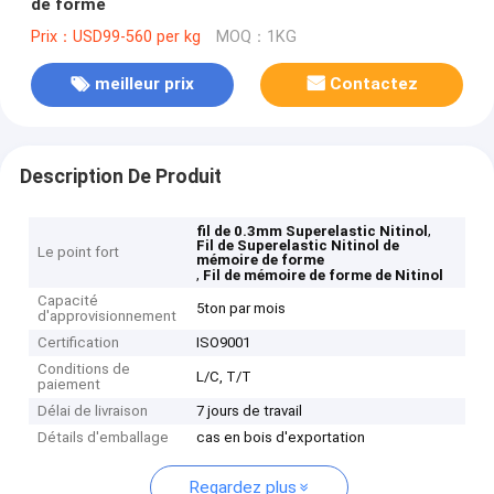
de forme
Prix：USD99-560 per kg
MOQ：1KG
meilleur prix
Contactez
Description De Produit
,
fil de 0.3mm Superelastic Nitinol
Fil de Superelastic Nitinol de
Le point fort
mémoire de forme
,
Fil de mémoire de forme de Nitinol
Capacité
5ton par mois
d'approvisionnement
Certification
ISO9001
Conditions de
L/C, T/T
paiement
Délai de livraison
7 jours de travail
Détails d'emballage
cas en bois d'exportation
Regardez plus