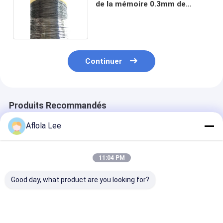
de la mémoire 0.3mm de
forme
Continuer
Produits Recommandés
Aflola Lee
11:04 PM
Good day, what product are you looking for?
fils ternaires de
Fil en alliage de
Fil de nitinol d
nitinol NiTiCu de
cuivre-nickel
surface noire 
diamètre 40um pour
hautement
polonaise ave