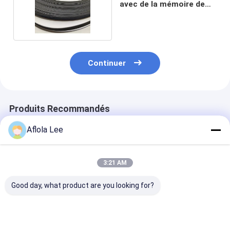
avec de la mémoire de
forme
Continuer
Produits Recommandés
Aflola Lee
3:21 AM
Good day, what product are you looking for?
fils ternaires de
Fil en alliage de
Fil de nitinol d
nitinol NiTiCu de
cuivre-nickel
surface noire 
diamètre 40um pour
hautement
polonaise ave