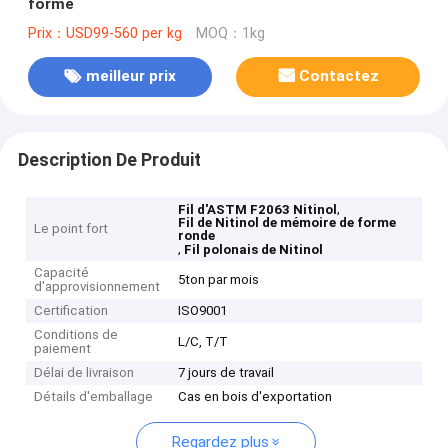
forme
Prix：USD99-560 per kg
MOQ：1kg
meilleur prix
Contactez
Description De Produit
,
Fil d'ASTM F2063 Nitinol
Fil de Nitinol de mémoire de forme
Le point fort
ronde
,
Fil polonais de Nitinol
Capacité
5ton par mois
d'approvisionnement
Certification
ISO9001
Conditions de
L/C, T/T
paiement
Délai de livraison
7 jours de travail
Détails d'emballage
Cas en bois d'exportation
Regardez plus