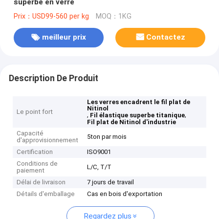
superbe en verre
Prix：USD99-560 per kg
MOQ：1KG
meilleur prix
Contactez
Description De Produit
Les verres encadrent le fil plat de
Nitinol
Le point fort
,
,
Fil élastique superbe titanique
Fil plat de Nitinol d'industrie
Capacité
5ton par mois
d'approvisionnement
Certification
ISO9001
Conditions de
L/C, T/T
paiement
Délai de livraison
7 jours de travail
Détails d'emballage
Cas en bois d'exportation
Regardez plus