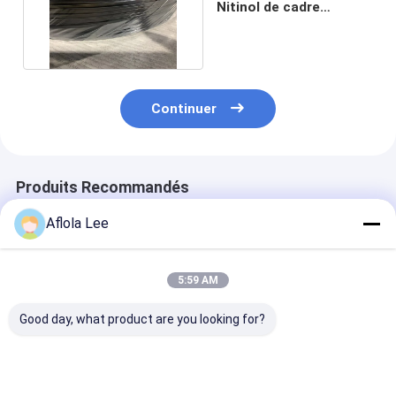
Nitinol de cadre
élastique superbe en
verre
Continuer
Produits Recommandés
Aflola Lee
5:59 AM
Good day, what product are you looking for?
fils ternaires de
Fil en alliage de
Fil de nitinol d
nitinol NiTiCu de
cuivre-nickel
surface noire 
diamètre 40um pour
hautement
polonaise ave