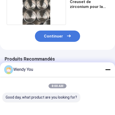
Creuset de
zirconium pour la
fonte
Continuer
Produits Recommandés
Wendy You
8:00 AM
Good day, what product are you looking for?
Tuyau d'alliage de
Zirconium d'UNS
Tige de Rod U
zirconium de tube du
R60702 702 Rod
R60705 du