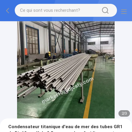
2
/
3
Condensateur titanique d'eau de mer des tubes GR1