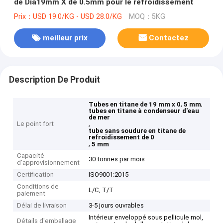
de Dia19mm X de 0.5mm pour le refroidissement
Prix：USD 19.0/KG - USD 28.0/KG
MOQ：5KG
meilleur prix
Contactez
Description De Produit
,
,
Tubes en titane de 19 mm x 0
5 mm
tubes en titane à condenseur d'eau
de mer
Le point fort
,
tube sans soudure en titane de
refroidissement de 0
,
5 mm
Capacité
30 tonnes par mois
d'approvisionnement
Certification
ISO9001:2015
Conditions de
L/C, T/T
paiement
Délai de livraison
3-5 jours ouvrables
Intérieur enveloppé sous pellicule mol,
Détails d'emballage