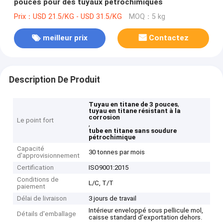
pouces pour des tuyaux pétrochimiques
Prix：USD 21.5/KG - USD 31.5/KG
MOQ：5 kg
meilleur prix
Contactez
Description De Produit
,
Tuyau en titane de 3 pouces
tuyau en titane résistant à la
corrosion
Le point fort
,
tube en titane sans soudure
pétrochimique
Capacité
30 tonnes par mois
d'approvisionnement
Certification
ISO9001:2015
Conditions de
L/C, T/T
paiement
Délai de livraison
3 jours de travail
Intérieur enveloppé sous pellicule mol,
Détails d'emballage
caisse standard d'exportation dehors.