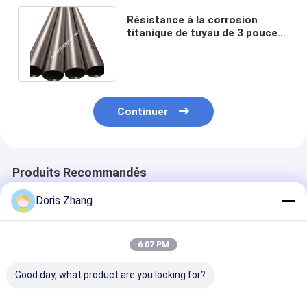
Résistance à la corrosion
titanique de tuyau de 3 pouces
pour des tuyaux
pétrochimiques
Continuer
Produits Recommandés
Doris Zhang
6:07 PM
Good day, what product are you looking for?
Pièces
ASTM B338 Gr2
ASTM B338 Tu