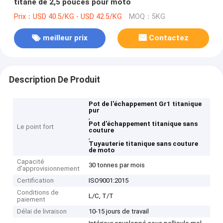
titane de 2,5 pouces pour moto
Prix：USD 40.5/KG - USD 42.5/KG
MOQ：5KG
meilleur prix
Contactez
Description De Produit
Pot de l'échappement Gr1 titanique
pur
,
Pot d'échappement titanique sans
Le point fort
couture
,
Tuyauterie titanique sans couture
de moto
Capacité
30 tonnes par mois
d'approvisionnement
Certification
ISO9001:2015
Conditions de
L/C, T/T
paiement
Délai de livraison
10-15 jours de travail