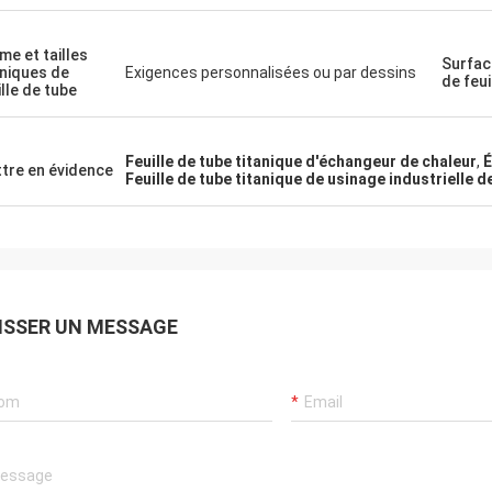
me et tailles
Surfac
aniques de
Exigences personnalisées ou par dessins
de feui
ille de tube
Feuille de tube titanique d'échangeur de chaleur
,
É
tre en évidence
Feuille de tube titanique de usinage industriell
ISSER UN MESSAGE