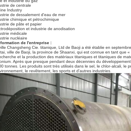
le et industrie du gaz
ustrie de centrale
ine Industry
ustrie de dessalement d'eau de mer
ustrie chimique et pétrochimique
ustrie de pâte et papier
ctrodéposition et industrie de anodisation
ustrie médicale
ustrie nucléaire
nformation de l'entreprise :
ville Changsheng Cie. titanique, Ltd de Baoji a été établie en septembre 
tai, ville de Baoji, la province de Shaanxi, qui est connue en tant que «
recherche et la production des matériaux titaniques et titaniques de matér
conium. Après que presque pendant deux décennies du développement, 
0 tonnes. Les produits sont très utilisés dans le sel, le chlor-alcali, le p
nvironnement, le revêtement, les sports et d'autres industries.