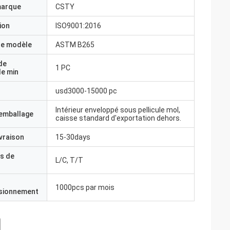
marque
CSTY
ion
ISO9001:2016
e modèle
ASTM B265
de
1 PC
e min
usd3000-15000 pc
Intérieur enveloppé sous pellicule mol,
'emballage
caisse standard d'exportation dehors.
ivraison
15-30days
s de
L/C, T/T
1000pcs par mois
isionnement