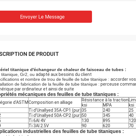
Envoyer Le Message
SCRIPTION DE PRODUIT
ériel
titanique d'échangeur de chaleur de faisceau de tubes
:
 titanique, Gr2, ou
adapté aux besoins du client
cifications et nombre de trou de feuille de tube titanique :
accorder vos
allation de fabrication de la feuille de tube titanique :
perceuse command
érique par ordinateur et ainsi de suite
priétés mécaniques des feuilles de tube titaniques :
Résistance à la traction
Lim
égorie d'ASTM
Composition en alliage
ksi
MPA
ksi
1
Ti d'Unallyed 35A-CP1 (pur)
35
240
25
2
Ti d'Unallyed 50A-CP2 (pur)
50
345
40
5
Ti 6Al 4V
130
895
120
9
Ti 3AI 2.5V
90
620
70
lications industrielles
 des feuilles de tube titaniques :