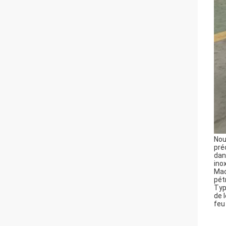
Nou
pré
dan
ino
Mac
pét
Typ
de 
feu 