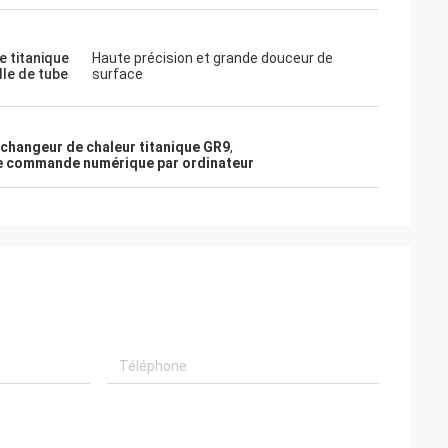
e titanique
Haute précision et grande douceur de
lle de tube
surface
changeur de chaleur titanique GR9
,
e de commande numérique par ordinateur