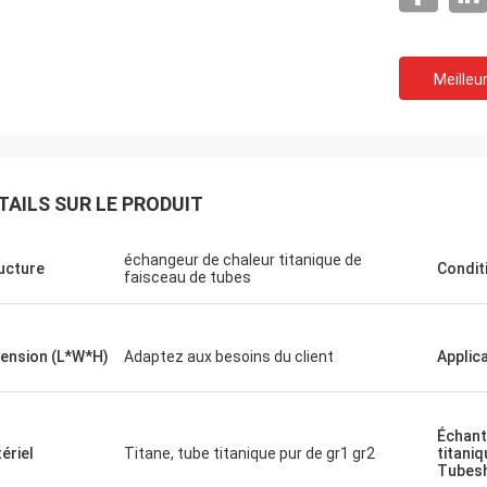
Meilleur
TAILS SUR LE PRODUIT
échangeur de chaleur titanique de
ucture
Condit
faisceau de tubes
ension (L*W*H)
Adaptez aux besoins du client
Applic
Échant
ériel
Titane, tube titanique pur de gr1 gr2
titani
Tubes