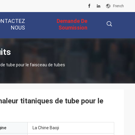
French
ONTACTEZ
Demande De
NOUS
Soumission
its
描
 de tube pour le faisceau de tubes
述
aleur titaniques de tube pour le
gine
La Chine Baoji