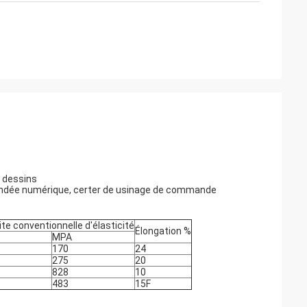
 dessins
ée numérique, certer de usinage de commande
ite conventionnelle d'élasticité
Élongation %
MPA
170
24
275
20
828
10
483
15F