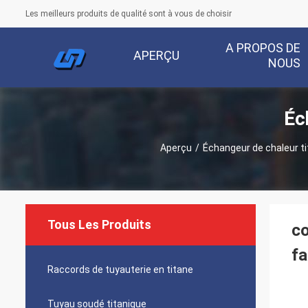
Les meilleurs produits de qualité sont à vous de choisir
A PROPOS DE
APERÇU
NOUS
Éc
Aperçu
/
Échangeur de chaleur ti
Tous Les Produits
co
fa
Raccords de tuyauterie en titane
Tuyau soudé titanique