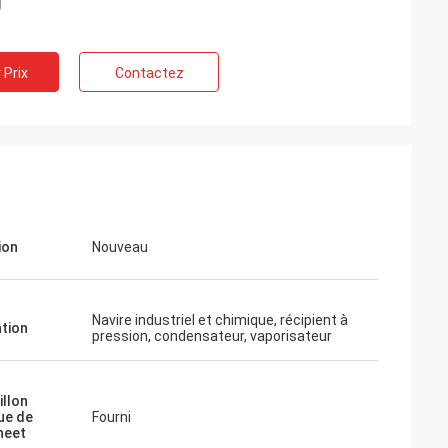
 Prix
Contactez
ion
Nouveau
Navire industriel et chimique, récipient à
ation
pression, condensateur, vaporisateur
illon
que de
Fourni
heet