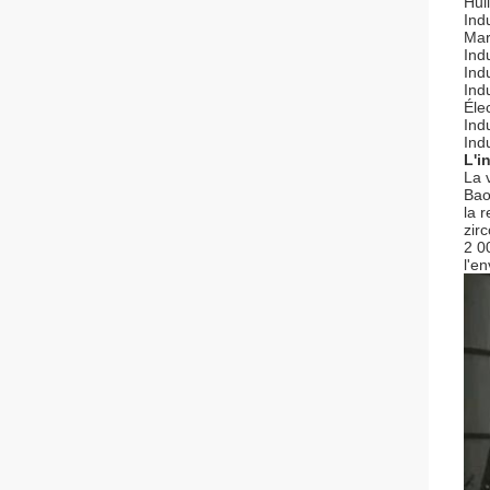
Hui
Ind
Mar
Ind
Ind
Ind
Éle
Ind
Ind
L'i
La 
Bao
la 
zir
2 00
l'e