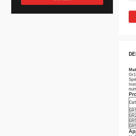
DE
Mat
Gr1
Spé
Inst
num
Pro
Cat
GR
GR
GR
GR
App