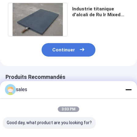
Industrie titanique
d'alcali de Ru Ir Mixed
Coating Chlor d'anode
de maille
Continuer
Produits Recommandés
sales
3:03 PM
Good day, what product are you looking for?
Anode sentie
Plaques mono
Fil titanique d