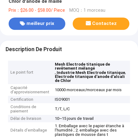
Chlor d'anode de maille
Prix：$26.00 - $58.00/ Piece
MOQ：1 morceau
meilleur prix
Contactez
Description De Produit
Mesh Electrode titanique de
revêtement mélangé
Le point fort
,
,
Industrie Mesh Electrode titanique
Électrode titanique d'anode d'alcali
de Chlor
Capacité
10000 morceaux/morceaux par mois
d'approvisionnement
Certification
ISO9001
Conditions de
T/T, L/C
paiement
Délai de livraison
10~15 jours de travail
1. Emballage avec le papier étanche à
Détails d'emballage
l'humidité ; 2. emballage avec des
plastiques de mousse dans t