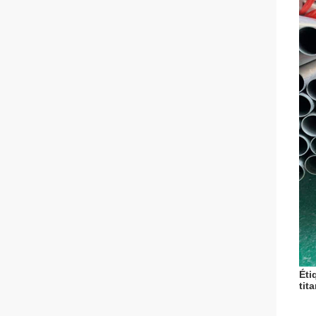
Éti
tit