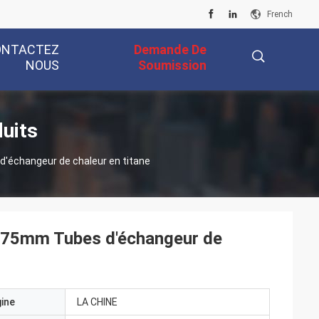
French
ONTACTEZ
Demande De
NOUS
Soumission
描
duits
'échangeur de chaleur en titane
述
.75mm Tubes d'échangeur de
gine
LA CHINE