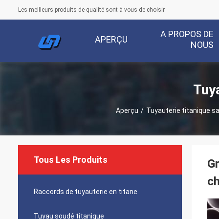
Les meilleurs produits de qualité sont à vous de choisir
A PROPOS DE
APERÇU
NOUS
Tuya
Aperçu
/
Tuyauterie titanique s
Tous Les Produits
G
ch
Raccords de tuyauterie en titane
Tuyau soudé titanique