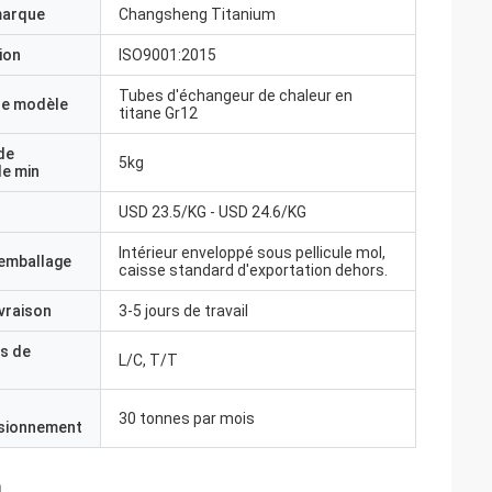
marque
Changsheng Titanium
ion
ISO9001:2015
Tubes d'échangeur de chaleur en
e modèle
titane Gr12
de
5kg
e min
USD 23.5/KG - USD 24.6/KG
Intérieur enveloppé sous pellicule mol,
'emballage
caisse standard d'exportation dehors.
ivraison
3-5 jours de travail
s de
L/C, T/T
30 tonnes par mois
isionnement