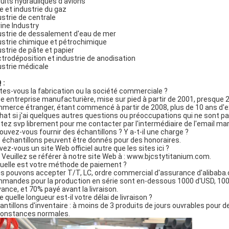
cuits hydrauliques d'avions
le et industrie du gaz
ustrie de centrale
ine Industry
ustrie de dessalement d'eau de mer
ustrie chimique et pétrochimique
ustrie de pâte et papier
ctrodéposition et industrie de anodisation
ustrie médicale
 :
tes-vous la fabrication ou la société commerciale ?
ie entreprise manufacturière, mise sur pied à partir de 2001, presque 
merce étranger, étant commencé à partir de 2008, plus de 10 ans d'e
hat si j'ai quelques autres questions ou préoccupations qui ne sont pa
tez svp librement pour me contacter par l'intermédiaire de l'email ma
Pouvez-vous fournir des échantillons ? Y a-t-il une charge ?
 échantillons peuvent être donnés pour des honoraires.
Avez-vous un site Web officiel autre que les sites ici ?
. Veuillez se référer à notre site Web à :
www.bjcstytitanium.com
.
Quelle est votre méthode de paiement ?
s pouvons accepter T/T, LC, ordre commercial d'assurance d'alibaba.
mandes pour la production en série sont en-dessous 1000 d'USD, 10
vance, et 70% payé avant la livraison.
e quelle longueur est-il votre délai de livraison ?
antillons d'inventaire : à moins de 3 produits de jours ouvrables pour
constances normales.