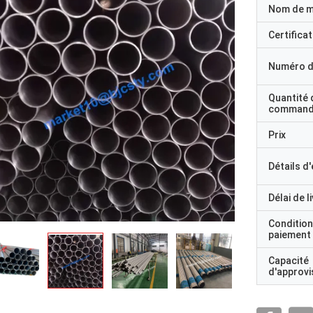
Nom de 
Certificat
Numéro d
Quantité 
command
Prix
Détails d
Délai de l
Condition
paiement
Capacité
d'approv