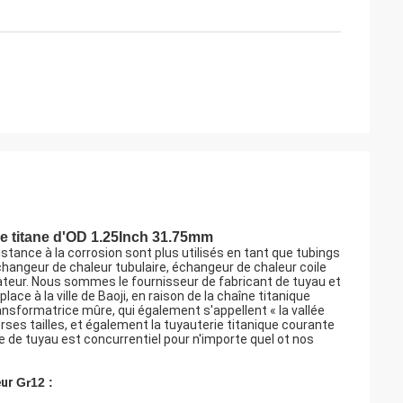
de titane d'OD 1.25Inch 31.75mm
istance à la corrosion sont plus utilisés en tant que tubings
hangeur de chaleur tubulaire, échangeur de chaleur coile
ateur. Nous sommes le fournisseur de fabricant de tuyau et
lace à la ville de Baoji, en raison de la chaîne titanique
ansformatrice mûre, qui également s'appellent « la vallée
rses tailles, et également la tuyauterie titanique courante
que de tuyau est concurrentiel pour n'importe quel ot nos
ur 
Gr12 :