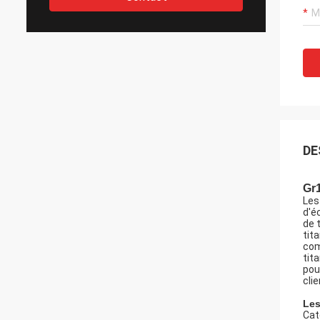
DE
Gr1
Les
d'é
de 
tit
com
tit
pou
cli
Les
Cat