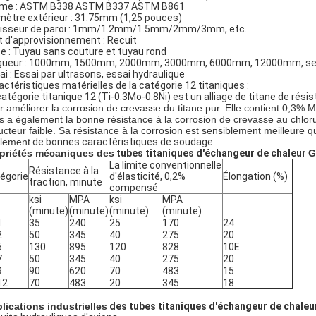
me : ASTM B338 ASTM B337 ASTM B861
mètre extérieur : 31.75mm (1,25 pouces)
isseur de paroi : 1mm/1.2mm/1.5mm/2mm/3mm, etc..
t d'approvisionnement : Recuit
e : Tuyau sans couture et tuyau rond
gueur : 1000mm, 1500mm, 2000mm, 3000mm, 6000mm, 12000mm, selon 
ai : Essai par ultrasons, essai hydraulique
actéristiques matérielles de la catégorie 12 titaniques :
catégorie titanique 12 (Ti-0.3Mo-0.8Ni) est un alliage de titane de résis
r améliorer la corrosion de crevasse du titane pur. Elle contient 0,3% M
s a également la bonne résistance à la corrosion de crevasse au chloru
ucteur faible. Sa résistance à la corrosion est sensiblement meilleure que
lement
de bonnes caractéristiques de soudage.
priétés mécaniques des
tubes titaniques d'échangeur de chaleur
G
La limite conventionnelle
Résistance à la
égorie
d'élasticité, 0,2%
Élongation (%)
traction, minute
compensé
ksi
MPA
ksi
MPA
(minute)
(minute)
(minute)
(minute)
1
35
240
25
170
24
2
50
345
40
275
20
5
130
895
120
828
10E
7
50
345
40
275
20
9
90
620
70
483
15
12
70
483
20
345
18
lications industrielles
 des tubes titaniques d'échangeur de chaleu