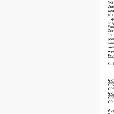
Nor
Dia
Épa
Éta
Typ
lon
Ess
Car
La 
pou
mai
réd
éga
Pro
Cat
GR
GR
GR
GR
GR
GR
App