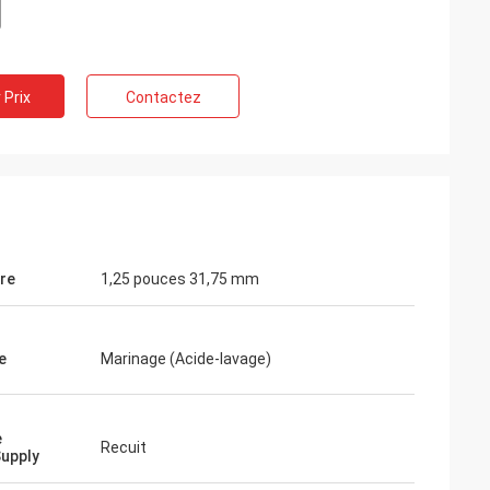
 Prix
Contactez
re
1,25 pouces 31,75 mm
e
Marinage (Acide-lavage)
e
Recuit
Supply