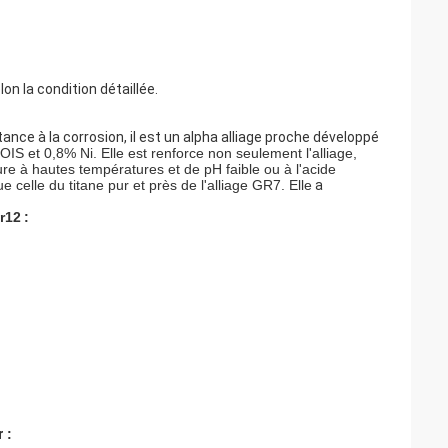
la condition détaillée.
tance à la corrosion, il est un alpha alliage proche développé
OIS et 0,8% Ni. Elle est renforce non seulement l'alliage,
re à hautes températures et de pH faible ou à l'acide
 celle du titane pur et près de l'alliage GR7. Elle
a
r12
:
r 
: