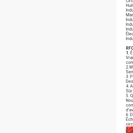
Cir
Hui
Ind
Mar
Ind
Ind
Ind
Éle
Ind
RFQ
1.
Ê
Vra
com
2.W
Sen
3. 
Des
4. 
Sûr
5. 
Nou
com
d'a
6. D
Éch
cir