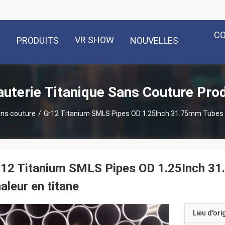
C
VR SHOW
PRODUITS
NOUVELLES
uterie Titanique Sans Couture Pro
ans couture
/
Gr12 Titanium SMLS Pipes OD 1.25Inch 31.75mm Tubes d
r12 Titanium SMLS Pipes OD 1.25Inch 31
aleur en titane
Lieu d'ori