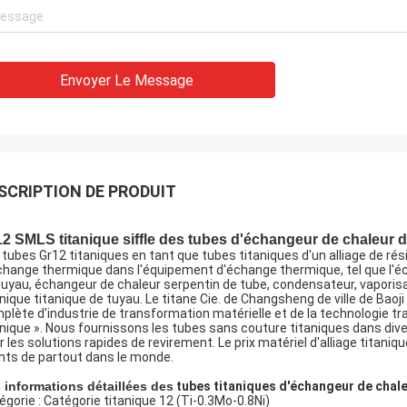
Envoyer Le Message
SCRIPTION DE PRODUIT
2 SMLS titanique siffle des tubes d'échangeur de chaleur 
 tubes Gr12 titaniques en tant que tubes titaniques d'un alliage de rés
change thermique dans l'équipement d'échange thermique, tel que l'éc
tuyau, échangeur de chaleur serpentin de tube, condensateur, vaporis
anique titanique de tuyau. Le titane Cie. de Changsheng de ville de Baoji p
plète d'industrie de transformation matérielle et de la technologie tr
anique ». Nous fournissons les tubes sans couture titaniques dans dive
r les solutions rapides de revirement. Le prix matériel d'alliage titani
ents de partout dans le monde.
 informations détaillées des
 tubes
 titaniques d'échangeur de chale
égorie : Catégorie titanique 12 (Ti-0.3Mo-0.8Ni)