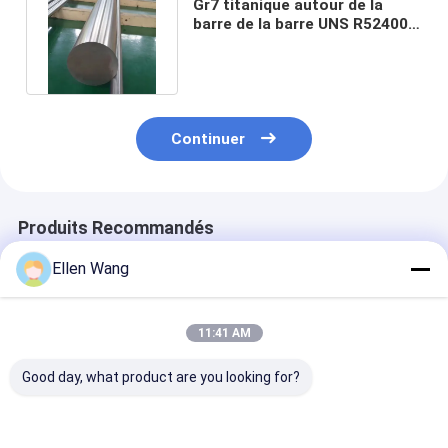
Gr7 titanique autour de la
barre de la barre UNS R52400
ASTM B348 pour industriel
Continuer
Produits Recommandés
Ellen Wang
11:41 AM
Good day, what product are you looking for?
Tige en titane
Barre ronde en métal
Résistant à la
durable à haute
de titane Tiges en
chaleur Titan