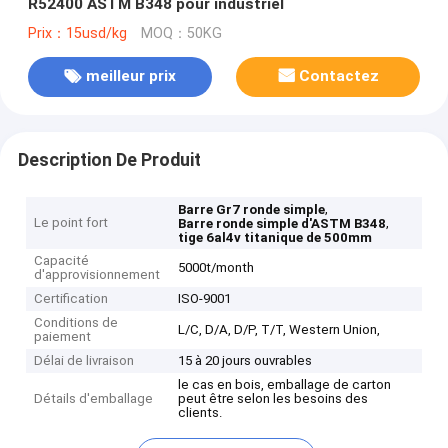
R52400 ASTM B348 pour industriel
Prix：15usd/kg
MOQ：50KG
meilleur prix
Contactez
Description De Produit
,
Barre Gr7 ronde simple
Le point fort
,
Barre ronde simple d'ASTM B348
tige 6al4v titanique de 500mm
Capacité
5000t/month
d'approvisionnement
Certification
ISO-9001
Conditions de
L/C, D/A, D/P, T/T, Western Union,
paiement
Délai de livraison
15 à 20 jours ouvrables
le cas en bois, emballage de carton
Détails d'emballage
peut être selon les besoins des
clients.