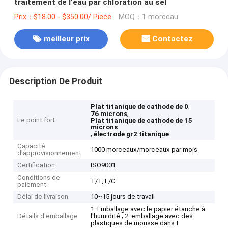
traitement de l'eau par chloration au sel
Prix：$18.00 - $350.00/ Piece
MOQ：1 morceau
meilleur prix
Contactez
Description De Produit
,
Plat titanique de cathode de 0
,
76 microns
Le point fort
Plat titanique de cathode de 15
microns
,
électrode gr2 titanique
Capacité
1000 morceaux/morceaux par mois
d'approvisionnement
Certification
ISO9001
Conditions de
T/T, L/C
paiement
Délai de livraison
10~15 jours de travail
1. Emballage avec le papier étanche à
Détails d'emballage
l'humidité ; 2. emballage avec des
plastiques de mousse dans t