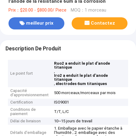
l'anode de la résistance 6um à la corrosion
Prix：$20.00 - $800.00/ Piece
MOQ：1 morceau
meilleur prix
Contactez
Description De Produit
Ruo2 a enduit le plat d'anode
titanique
,
Le point fort
Iro2 a enduit le plat d'anode
titanique
,
électrodes 6um titaniques
Capacité
500 morceaux/morceaux par mois
d'approvisionnement
Certification
ISO9001
Conditions de
T/T, L/C
paiement
Délai de livraison
10~15 jours de travail
1. Emballage avec le papier étanche à
Détails d'emballage
l'humidité ; 2. emballage avec des