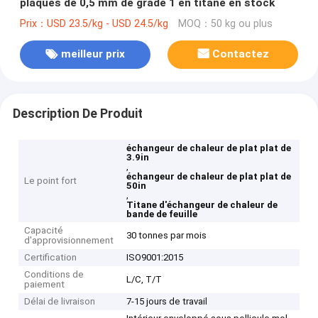
plaques de 0,5 mm de grade 1 en titane en stock
Prix：USD 23.5/kg - USD 24.5/kg
MOQ：50 kg ou plus
meilleur prix
Contactez
Description De Produit
échangeur de chaleur de plat plat de
3.9in
,
échangeur de chaleur de plat plat de
Le point fort
50in
,
Titane d'échangeur de chaleur de
bande de feuille
Capacité
30 tonnes par mois
d'approvisionnement
Certification
ISO9001:2015
Conditions de
L/C, T/T
paiement
Délai de livraison
7-15 jours de travail