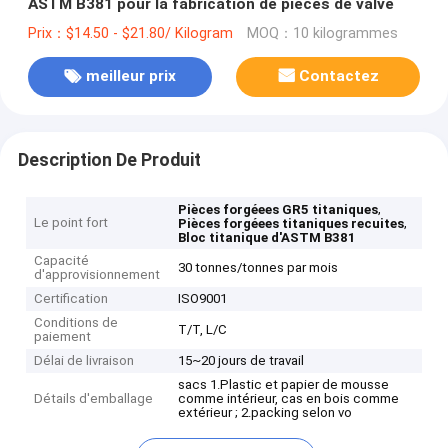
ASTM B381 pour la fabrication de pièces de valve
Prix：$14.50 - $21.80/ Kilogram
MOQ：10 kilogrammes
meilleur prix
Contactez
Description De Produit
,
Pièces forgéees GR5 titaniques
Le point fort
,
Pièces forgéees titaniques recuites
Bloc titanique d'ASTM B381
Capacité
30 tonnes/tonnes par mois
d'approvisionnement
Certification
ISO9001
Conditions de
T/T, L/C
paiement
Délai de livraison
15~20 jours de travail
sacs 1.Plastic et papier de mousse
Détails d'emballage
comme intérieur, cas en bois comme
extérieur ; 2.packing selon vo