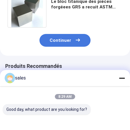
Le bloc titanique des pièces
forgéees GR5 a recuit ASTM
B381 pour la fabrication de
pièces de valve
Continuer
Produits Recommandés
sales
8:29 AM
Good day, what product are you looking for?
Piquets de tente en
Components forgés
Composants f
titane TC4 robustes
en titane de
de précision e