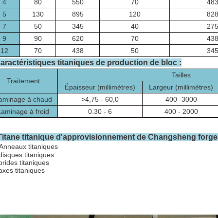
4
80
550
70
48
5
130
895
120
82
7
50
345
40
27
9
90
620
70
43
12
70
438
50
34
aractéristiques titaniques de production de bloc :
Tailles
Traitement
Épaisseur (millimètres)
Largeur (millimètres)
aminage à chaud
>4,75 - 60,0
400 -3000
Laminage à froid
0.30 - 6
400 - 2000
Titane titanique d'approvisionnement de Changsheng forg
Anneaux titaniques
disques titaniques
brides titaniques
axes titaniques