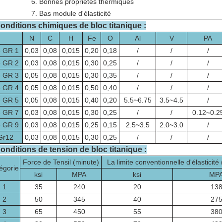
6. Bonnes propriétés thermiques
7. Bas module d'élasticité
onditions chimiques de bloc titanique :
N
C
H
Fe
O
Al
V
PA
 GR 1
0,03
0,08
0,015
0,20
0,18
/
/
/
 GR 2
0,03
0,08
0,015
0,30
0,25
/
/
/
 GR 3
0,05
0,08
0,015
0,30
0,35
/
/
/
 GR 4
0,05
0,08
0,015
0,50
0,40
/
/
/
 GR 5
0,05
0,08
0,015
0,40
0,20
5.5~6.75
3.5~4.5
/
 GR 7
0,03
0,08
0,015
0,30
0,25
/
/
0.12~0.2
 GR 9
0,03
0,08
0,015
0,25
0,15
2.5~3.5
2.0~3.0
/
Gr12
0,03
0,08
0,015
0,30
0,25
/
/
/
onditions de tension de bloc titanique :
Force de Tensil (minute)
La limite conventionnelle d'élasticité 
égorie
ksi
MPA
ksi
MP
1
35
240
20
13
2
50
345
40
27
3
65
450
55
38