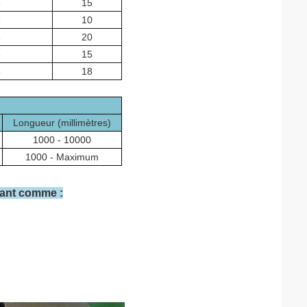
3
15
8
10
5
20
8
15
5
18
Longueur (millimètres)
1000 - 10000
1000 - Maximum
eant comme :