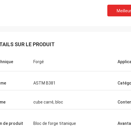
Meilleur
TAILS SUR LE PRODUIT
hnique
Forgé
Applic
rme
ASTM B381
Catégo
rme
cube carré, bloc
Conten
 de produit
Bloc de forge titanique
Avant