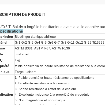
SCRIPTION DE PRODUIT
/Gr5 Ti-6al-4v a forgé le bloc titanique avec la taille adaptée au
pécifications
cription
Bloc/lingot titaniques/billette
ériel
Gr1 Gr2 Gr3 Gr4 Gr5 Gr6 Gr7 Gr9 Gr11 Gr12 Gr23 Ti15333
rme
ASTM B381, ASTM F67, ASTW F136
lle
customed
Q
1kg
priété
faible densité fin de haute résistance de résistance à la corr
hnique
Forge, usinant
1.
Faible densité et haute résistance de spécifications
Excellente résistance à la corrosion
2.
3. Bonne résistance à l'effet de la chaleur
lication
4. Excellente incidence à la propriété de cryogénie
5. Non magnétique et non-toxique