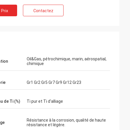
 Prix
Contactez
Oil&Gas, pétrochimique, marin, aérospatial,
ation
chimique
rie
Gr1 Gr2 Gr5 Gr7 Gr9 Gr12 Gr23
u de Ti (%)
Ti pur et Ti d'alliage
Résistance à la corrosion, qualité de haute
age
résistance et légère.