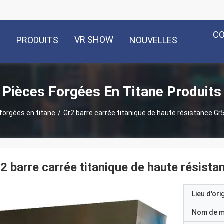
C
VR SHOW
PRODUITS
NOUVELLES
Pièces Forgées En Titane Produits
forgées en titane
/
Gr2 barre carrée titanique de haute résistance G
2 barre carrée titanique de haute résist
Lieu d'ori
Nom de 