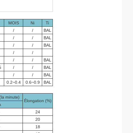
MOIS
Ni
Ti
/
/
BAL
/
/
BAL
/
/
BAL
/
/
/
/
BAL
5
/
/
BAL
/
/
BAL
0.2~0.4
0.6~0.9
BAL
(la minute)
Élongation (%)
A
8
24
5
20
0
18