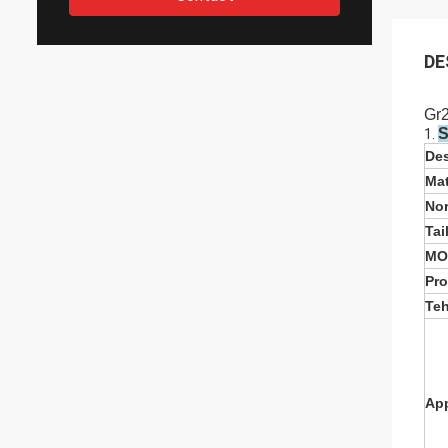
DE
Gr2
S
1.
Des
Mat
No
Tai
MO
Pro
Te
App