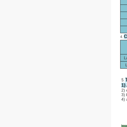
C
4.
L
5. 
1) 
2) 
3) 
4) 