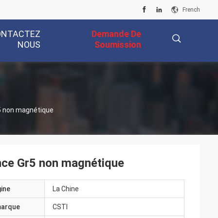
French
ONTACTEZ
Demande De
NOUS
Soumission
描
r5 non magnétique
述
ance Gr5 non magnétique
gine
La Chine
marque
CSTI