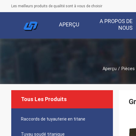
Les meilleurs produits de qualité sont à vous de choisir
A PROPOS DE
APERÇU
NOUS
Aperçu
/
Pièces 
Tous Les Produits
Gr
Raccords de tuyauterie en titane
Tuyau soudé titanique