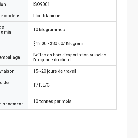
ion
ISO9001
e modèle
bloc titanique
de
10 kilogrammes
e min
$18.00 - $30.00/ Kilogram
Boîtes en bois d'exportation ou selon
'emballage
l'exigence du client
ivraison
15~20 jours de travail
s de
T/T, L/C
10 tonnes par mois
isionnement