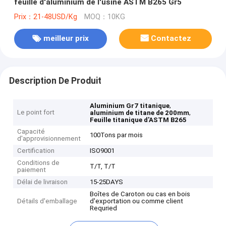
feuille d'aluminium de l'usine ASTM B265 Gr5
Prix：21-48USD/Kg
MOQ：10KG
meilleur prix
Contactez
Description De Produit
,
Aluminium Gr7 titanique
Le point fort
,
aluminium de titane de 200mm
Feuille titanique d'ASTM B265
Capacité
100Tons par mois
d'approvisionnement
Certification
ISO9001
Conditions de
T/T, T/T
paiement
Délai de livraison
15-25DAYS
Boîtes de Caroton ou cas en bois
Détails d'emballage
d'exportation ou comme client
Requried