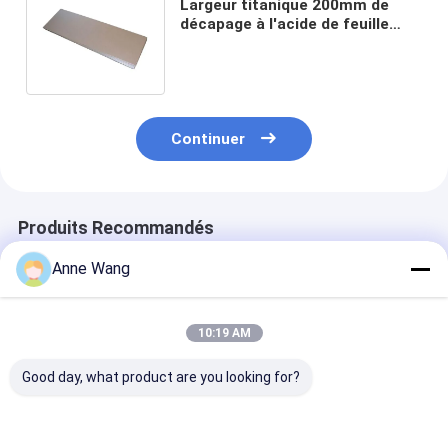
Largeur titanique 200mm de
décapage à l'acide de feuille
d'aluminium de l'usine ASTM
B265 Gr5
Continuer
Produits Recommandés
Anne Wang
10:19 AM
Good day, what product are you looking for?
AMST B265
Feuille titanique de
Échangeurs de
échangeur de
plat titanique
chaleur en tôle